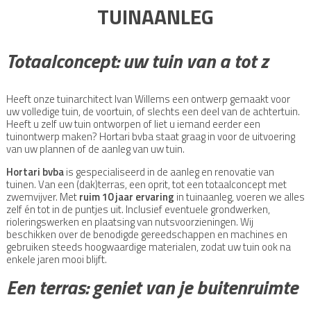
TUINAANLEG
Totaalconcept: uw tuin van a tot z
Heeft onze tuinarchitect Ivan Willems een ontwerp gemaakt voor
uw volledige tuin, de voortuin, of slechts een deel van de achtertuin.
Heeft u zelf uw tuin ontworpen of liet u iemand eerder een
tuinontwerp maken? Hortari bvba staat graag in voor de uitvoering
van uw plannen of de aanleg van uw tuin.
Hortari bvba
is gespecialiseerd in de aanleg en renovatie van
tuinen. Van een (dak)terras, een oprit, tot een totaalconcept met
zwemvijver. Met
ruim 10 jaar ervaring
in tuinaanleg, voeren we alles
zelf én tot in de puntjes uit. Inclusief eventuele grondwerken,
rioleringswerken en plaatsing van nutsvoorzieningen. Wij
beschikken over de benodigde gereedschappen en machines en
gebruiken steeds hoogwaardige materialen, zodat uw tuin ook na
enkele jaren mooi blijft.
Een terras: geniet van je buitenruimte