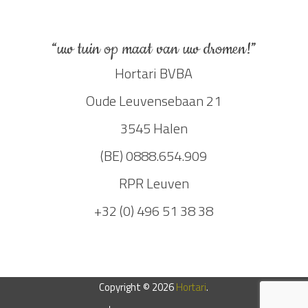
“uw tuin op maat van uw dromen!”
Hortari BVBA
Oude Leuvensebaan 21
3545 Halen
(BE) 0888.654.909
RPR Leuven
+32 (0) 496 51 38 38
Copyright © 2026
Hortari
.