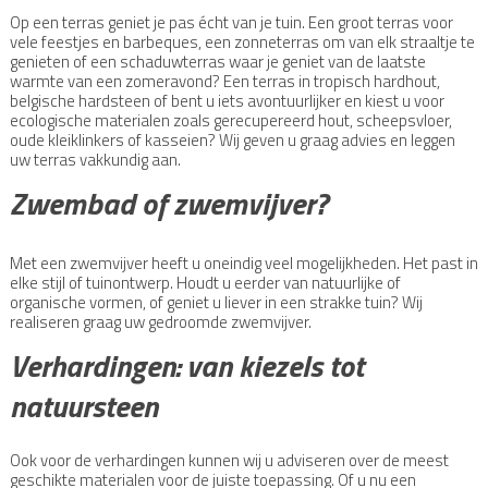
Op een terras geniet je pas écht van je tuin. Een groot terras voor
vele feestjes en barbeques, een zonneterras om van elk straaltje te
genieten of een schaduwterras waar je geniet van de laatste
warmte van een zomeravond? Een terras in tropisch hardhout,
belgische hardsteen of bent u iets avontuurlijker en kiest u voor
ecologische materialen zoals gerecupereerd hout, scheepsvloer,
oude kleiklinkers of kasseien? Wij geven u graag advies en leggen
uw terras vakkundig aan.
Zwembad of zwemvijver?
Met een zwemvijver heeft u oneindig veel mogelijkheden. Het past in
elke stijl of tuinontwerp. Houdt u eerder van natuurlijke of
organische vormen, of geniet u liever in een strakke tuin? Wij
realiseren graag uw gedroomde zwemvijver.
Verhardingen: van kiezels tot
natuursteen
Ook voor de verhardingen kunnen wij u adviseren over de meest
geschikte materialen voor de juiste toepassing. Of u nu een