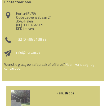
Contacteer ons:
Hortari BVBA
Oude Leuvensebaan 21
3545 Halen
(BE) 0888.654.909
RPR Leuven
+32 (0) 496 51 38 38
info@hortari.be
Wenst u graag een afspraak of offerte?
Neem vandaag nog
contact op!
Fam. Broos