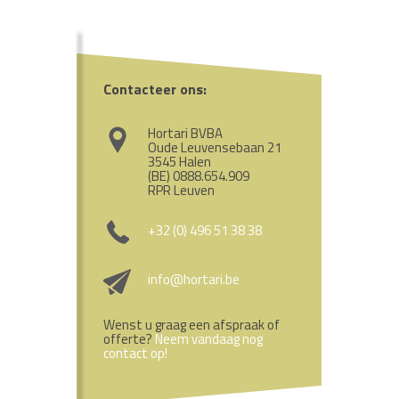
Contacteer ons:
Hortari BVBA
Oude Leuvensebaan 21
3545 Halen
(BE) 0888.654.909
RPR Leuven
+32 (0) 496 51 38 38
info@hortari.be
Wenst u graag een afspraak of
offerte?
Neem vandaag nog
contact op!