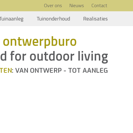
Over ons
Nieuws
Contact
Tuinaanleg
Tuinonderhoud
Realisaties
 ontwerpburo
d for outdoor living
TEN
: VAN ONTWERP - TOT AANLEG