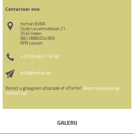
Contacteer ons:
Hortari BVBA
Oude Leuvensebaan 21
3545 Halen
(BE) 0888.654.909
RPR Leuven
+32 (0) 496 51 38 38
info@hortari.be
Wenst u graag een afspraak of offerte?
Neem vandaag nog
contact op!
GALERIJ