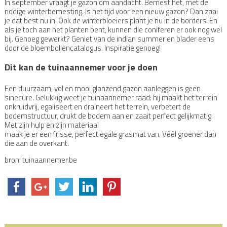
In september vraagt je gazon om aandacht. Bemest het, met de
nodige winterbemesting. Is het tijd voor een nieuw gazon? Dan zaai
je dat best nu in. Ook de winterbloeiers plant je nu in de borders. En
als je toch aan het planten bent, kunnen die coniferen er ook nog wel
bij. Genoeg gewerkt? Geniet van de indian summer en blader eens
door de bloembollencatalogus. Inspiratie genoeg!
Dit kan de tuinaannemer voor je doen
Een duurzaam, vol en mooi glanzend gazon aanleggen is geen
sinecure. Gelukkig weet je tuinaannemer raad: hij maakt het terrein
onkruidvrij, egaliseert en draineert het terrein, verbetert de
bodemstructuur, drukt de bodem aan en zaait perfect gelijkmatig.
Met zijn hulp en zijn materiaal
maak je er een frisse, perfect egale grasmat van. Véél groener dan
die aan de overkant.
bron: tuinaannemer.be