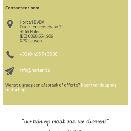
Contacteer ons:
Hortari BVBA
Oude Leuvensebaan 21
3545 Halen
(BE) 0888.654.909
RPR Leuven
+32 (0) 496 51 38 38
info@hortari.be
Wenst u graag een afspraak of offerte?
Neem vandaag nog
contact op!
“uw tuin op maat van uw dromen!”