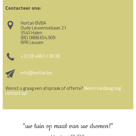
Contacteer ons:
Hortari BVBA
Oude Leuvensebaan 21
3545 Halen
(BE) 0888.654.909
RPR Leuven
+32 (0) 496 51 38 38
info@hortari.be
Wenst u graag een afspraak of offerte?
Neem vandaag nog
contact op!
“uw tuin op maat van uw dromen!”