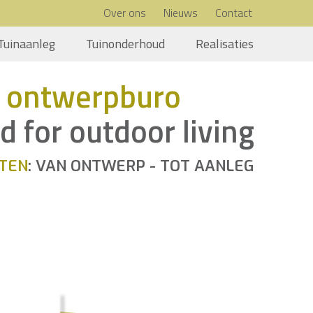
Over ons
Nieuws
Contact
Tuinaanleg
Tuinonderhoud
Realisaties
 ontwerpburo
d for outdoor living
TEN
: VAN ONTWERP - TOT AANLEG