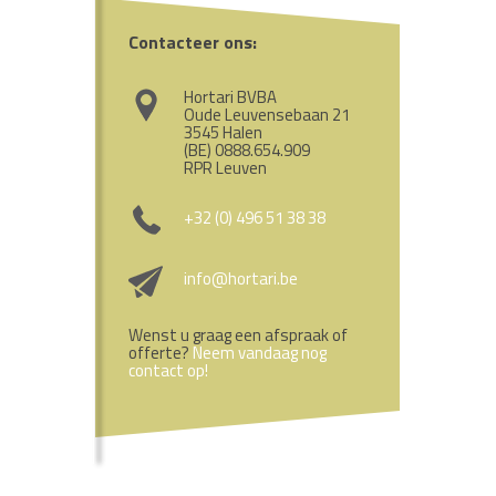
Contacteer ons:
Hortari BVBA
Oude Leuvensebaan 21
3545 Halen
(BE) 0888.654.909
RPR Leuven
+32 (0) 496 51 38 38
info@hortari.be
Wenst u graag een afspraak of
offerte?
Neem vandaag nog
contact op!