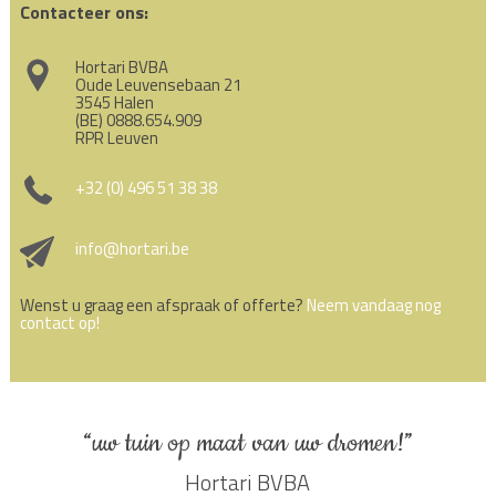
Contacteer ons:
Hortari BVBA
Oude Leuvensebaan 21
3545 Halen
(BE) 0888.654.909
RPR Leuven
+32 (0) 496 51 38 38
info@hortari.be
Wenst u graag een afspraak of offerte?
Neem vandaag nog
contact op!
“uw tuin op maat van uw dromen!”
Hortari BVBA