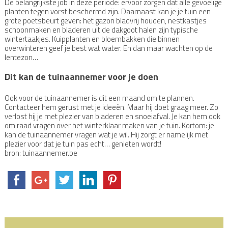
De belangrijkste job in deze periode: ervoor zorgen dat alle gevoelige
planten tegen vorst beschermd zijn. Daarnaast kan je je tuin een
grote poetsbeurt geven: het gazon bladvrij houden, nestkastjes
schoonmaken en bladeren uit de dakgoot halen zijn typische
wintertaakjes. Kuipplanten en bloembakken die binnen
overwinteren geef je best wat water. En dan maar wachten op de
lentezon…
Dit kan de tuinaannemer voor je doen
Ook voor de tuinaannemer is dit een maand om te plannen.
Contacteer hem gerust met je ideeën. Maar hij doet graag meer. Zo
verlost hij je met plezier van bladeren en snoeiafval. Je kan hem ook
om raad vragen over het winterklaar maken van je tuin. Kortom: je
kan de tuinaannemer vragen wat je wil. Hij zorgt er namelijk met
plezier voor dat je tuin pas echt… genieten wordt!
bron: tuinaannemer.be