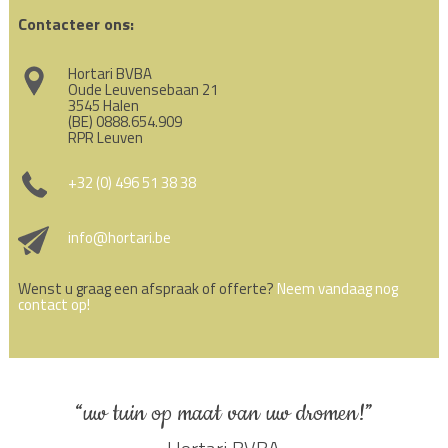
Contacteer ons:
Hortari BVBA
Oude Leuvensebaan 21
3545 Halen
(BE) 0888.654.909
RPR Leuven
+32 (0) 496 51 38 38
info@hortari.be
Wenst u graag een afspraak of offerte?
Neem vandaag nog
contact op!
“uw tuin op maat van uw dromen!”