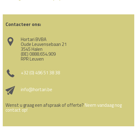
Contacteer ons:
Hortari BVBA
Oude Leuvensebaan 21
3545 Halen
(BE) 0888.654.909
RPR Leuven
+32 (0) 496 51 38 38
info@hortari.be
Wenst u graag een afspraak of offerte?
Neem vandaag nog
contact op!