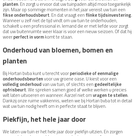
planten
. En zorgt u ervoor dat uw tuinpaden altijd mooi toegankelijk
zijn. Maar op sommige momenten in het jaar vereist uw tuin een
fikse onderhoudsbeurt
. En dat vraagt een
flinke tijdsinvestering
.
Wanneer u zelf niet de tijd vindt om uw tuin te onderhouden,
schakelt u een professional in. Iemand die er met liefde voor zorgt
dat uw buitenruimte weer klaar is voor een nieuw seizoen. Of dat hij
weer
perfect in vorm
komt te staan.
Onderhoud van bloemen, bomen en
planten
Bij Hortari bvba kunt u terecht voor
periodieke of eenmalige
onderhoudsbeurten
voor uw groene oase. U kiest voor een
volledig onderhoud
van uw tuin, of slechts een
gedeeltelijke
opfrisbeurt
. We spreken samen goed af welke werken u precies
wilt laten uitvoeren en wanneer. Aarzel niet om
vragen te stellen
.
Dankzij onze ruime vakkennis, weten we bij Hortari bvba tot in detail
wat uw tuin nodig heeft om in perfecte staat te blijven.
Piekfijn, het hele jaar door
We laten uw tuin er het hele jaar door piekfijn uitzien. En zorgen