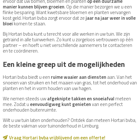
ervoor dat uw bomen, bloemen en planten
op een duurzame
manier kunnen blijven groeien
. Op die manier bezorgen we u een
flinke besparing. Want kwetsbare bloemen en planten vervangen
kost geld. Hortari bvba zorgt ervoor dat ze
jaar na jaar weer in volle
bloei
komen te staan.
Bij Hortari bvba kunt u terecht voor alle werken in uw tuin. We zijn
getraind in alle tuinwerken. Zo kunt u zorgeloos vertrouwen op één
partner – en hoeft u niet verschillende aannemers te contacteren
en te coördineren.
Een kleine greep uit de mogelijkheden
Hortari bvba biedt u een
ruime waaier aan diensten
aan. Van het
snoeien van struiken en het maaien van gras, tot het onderhoud van
planten en het in vorm houden van uw hagen.
We nemen steeds uw
afgeknipte takken en snoeiafval
meteen
mee. Zodat u
eenvoudigweg kunt genieten
van een perfect
onderhouden buitenruimte.
Wilt u uw tuin laten onderhouden? Ontdek dan meteen Hortari bvba,
de beste vakman voor tuinonderhoud in Limburg.
Vraag Hortari bvba vrijblijvend om een offerte!