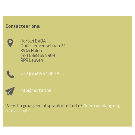
Contacteer ons:
Hortari BVBA
Oude Leuvensebaan 21
3545 Halen
(BE) 0888.654.909
RPR Leuven
+32 (0) 496 51 38 38
info@hortari.be
Wenst u graag een afspraak of offerte?
Neem vandaag nog
contact op!