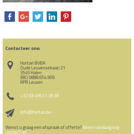
Contacteer ons:
Hortari BVBA
Oude Leuvensebaan 21
3545 Halen
(BE) 0888.654.909
RPR Leuven
+32 (0) 496 51 38 38
info@hortari.be
Wenst u graag een afspraak of offerte?
Neem vandaag nog
contact op!