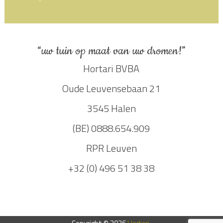
“uw tuin op maat van uw dromen!”
Hortari BVBA
Oude Leuvensebaan 21
3545 Halen
(BE) 0888.654.909
RPR Leuven
+32 (0) 496 51 38 38