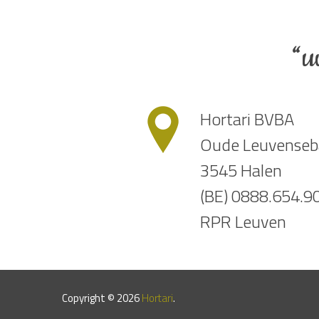
“u
Hortari BVBA
Oude Leuvenseb
3545 Halen
(BE) 0888.654.9
RPR Leuven
Copyright © 2026
Hortari
.