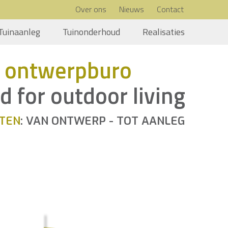
Over ons
Nieuws
Contact
Tuinaanleg
Tuinonderhoud
Realisaties
 ontwerpburo
d for outdoor living
TEN
: VAN ONTWERP - TOT AANLEG