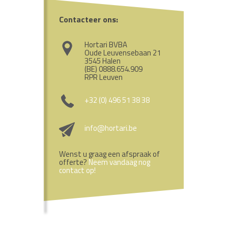
Contacteer ons:
Hortari BVBA
Oude Leuvensebaan 21
3545 Halen
(BE) 0888.654.909
RPR Leuven
+32 (0) 496 51 38 38
info@hortari.be
Wenst u graag een afspraak of
offerte?
Neem vandaag nog
contact op!