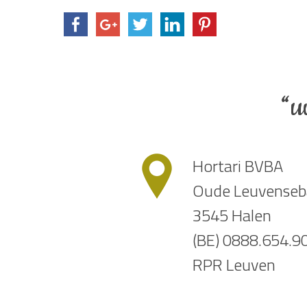
“u
Hortari BVBA
Oude Leuvenseb
3545 Halen
(BE) 0888.654.9
RPR Leuven