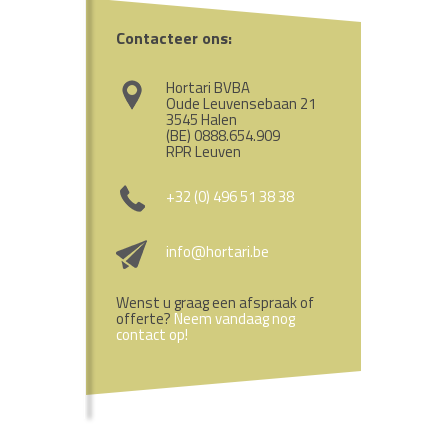
Contacteer ons:
Hortari BVBA
Oude Leuvensebaan 21
3545 Halen
(BE) 0888.654.909
RPR Leuven
+32 (0) 496 51 38 38
info@hortari.be
Wenst u graag een afspraak of
offerte?
Neem vandaag nog
contact op!