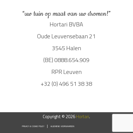
“uw tuin op maat van uw dromen!”
Hortari BVBA
Oude Leuvensebaan 21
3545 Halen
(BE) 0888.654.909
RPR Leuven
+32 (0) 496 51 38 38
Copyright © 2026
Hortari
.
PRIVACY & COOKIE POLICY
ALGEMENE VOORWAARDEN