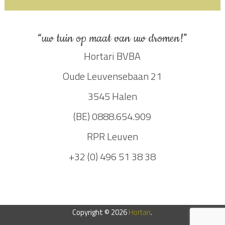
“uw tuin op maat van uw dromen!”
Hortari BVBA
Oude Leuvensebaan 21
3545 Halen
(BE) 0888.654.909
RPR Leuven
+32 (0) 496 51 38 38
Copyright © 2026
Hortari
.