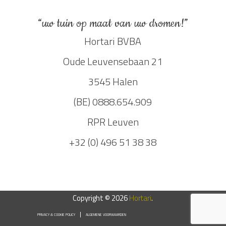
“uw tuin op maat van uw dromen!”
Hortari BVBA
Oude Leuvensebaan 21
3545 Halen
(BE) 0888.654.909
RPR Leuven
+32 (0) 496 51 38 38
Copyright © 2026
Hortari
.
PRIVACY & COOKIE POLICY
ALGEMENE VOORWAARDEN