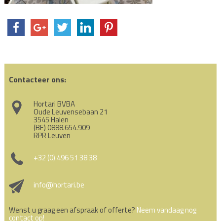
Contacteer ons:
Hortari BVBA
Oude Leuvensebaan 21
3545 Halen
(BE) 0888.654.909
RPR Leuven
+32 (0) 496 51 38 38
info@hortari.be
Wenst u graag een afspraak of offerte?
Neem vandaag nog
contact op!