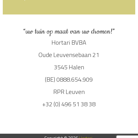
“uw tuin op maat van uw dromen!”
Hortari BVBA
Oude Leuvensebaan 21
3545 Halen
(BE) 0888.654.909
RPR Leuven
+32 (0) 496 51 38 38