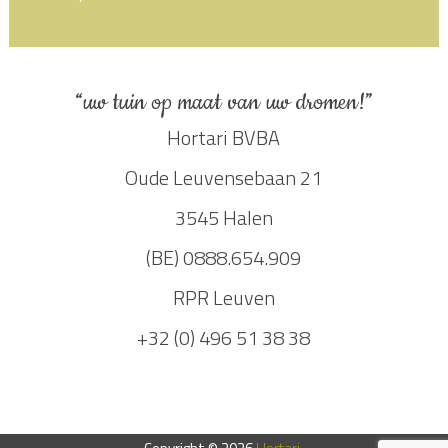
“uw tuin op maat van uw dromen!”
Hortari BVBA
Oude Leuvensebaan 21
3545 Halen
(BE) 0888.654.909
RPR Leuven
+32 (0) 496 51 38 38