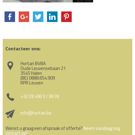
Contacteer ons:
Hortari BVBA
Oude Leuvensebaan 21
3545 Halen
(BE) 0888.654.909
RPR Leuven
+32 (0) 496 51 38 38
info@hortari.be
Wenst u graag een afspraak of offerte?
Neem vandaag nog
contact op!