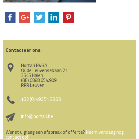
Contacteer ons:
Hortari BVBA
Oude Leuvensebaan 21
3545 Halen
(BE) 0888.654.909
RPR Leuven
+32 (0) 496 51 38 38
info@hortari.be
Wenst u graag een afspraak of offerte?
Neem vandaag nog
contact op!