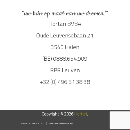
“uw tuin op maat van uw dromen!”
Hortari BVBA
Oude Leuvensebaan 21
3545 Halen
(BE) 0888.654.909
RPR Leuven
+32 (0) 496 51 38 38
Copyright © 2026
Hortari
.
PRIVACY & COOKIE POLICY
ALGEMENE VOORWAARDEN