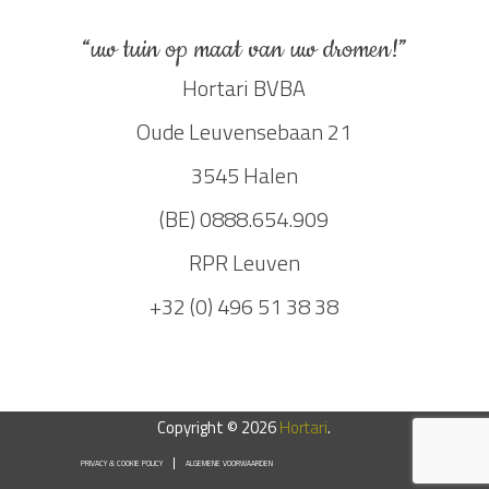
“uw tuin op maat van uw dromen!”
Hortari BVBA
Oude Leuvensebaan 21
3545 Halen
(BE) 0888.654.909
RPR Leuven
+32 (0) 496 51 38 38
Copyright © 2026
Hortari
.
PRIVACY & COOKIE POLICY
ALGEMENE VOORWAARDEN