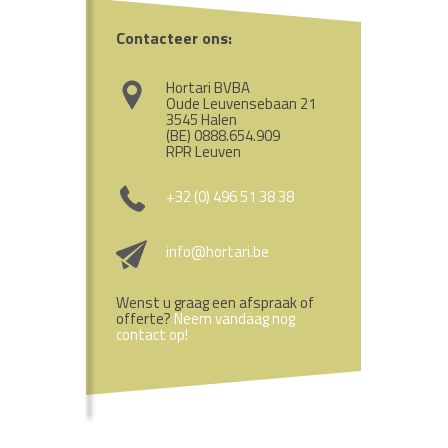
Contacteer ons:
Hortari BVBA
Oude Leuvensebaan 21
3545 Halen
(BE) 0888.654.909
RPR Leuven
+32 (0) 496 51 38 38
info@hortari.be
Wenst u graag een afspraak of
offerte?
Neem vandaag nog
contact op!