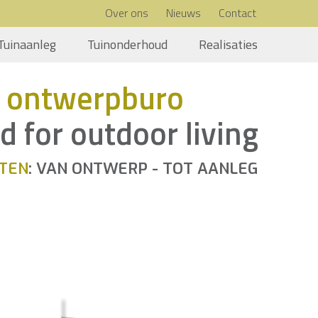
Over ons
Nieuws
Contact
Tuinaanleg
Tuinonderhoud
Realisaties
 ontwerpburo
d for outdoor living
TEN
: VAN ONTWERP - TOT AANLEG