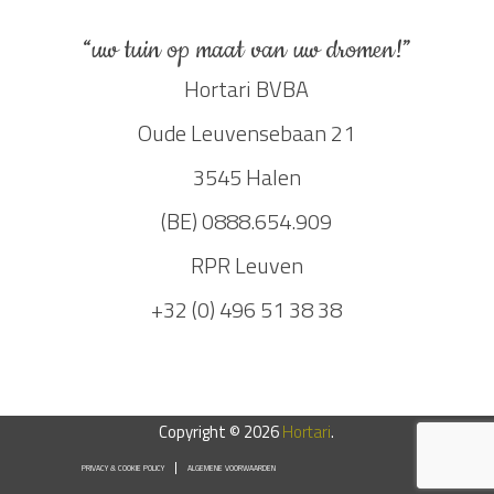
“uw tuin op maat van uw dromen!”
Hortari BVBA
Oude Leuvensebaan 21
3545 Halen
(BE) 0888.654.909
RPR Leuven
+32 (0) 496 51 38 38
Copyright © 2026
Hortari
.
PRIVACY & COOKIE POLICY
ALGEMENE VOORWAARDEN