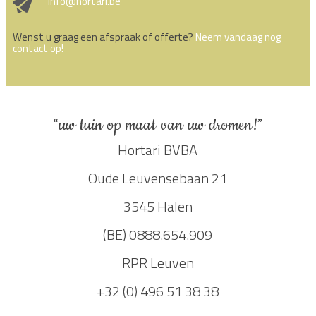
info@hortari.be
Wenst u graag een afspraak of offerte?
Neem vandaag nog
contact op!
“uw tuin op maat van uw dromen!”
Hortari BVBA
Oude Leuvensebaan 21
3545 Halen
(BE) 0888.654.909
RPR Leuven
+32 (0) 496 51 38 38