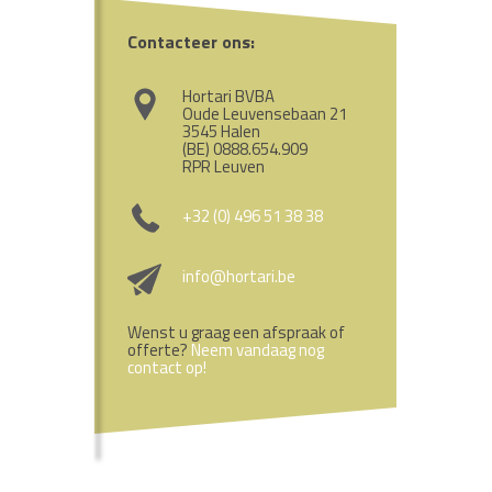
Contacteer ons:
Hortari BVBA
Oude Leuvensebaan 21
3545 Halen
(BE) 0888.654.909
RPR Leuven
+32 (0) 496 51 38 38
info@hortari.be
Wenst u graag een afspraak of
offerte?
Neem vandaag nog
contact op!