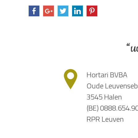
“u
Hortari BVBA
Oude Leuvenseb
3545 Halen
(BE) 0888.654.9
RPR Leuven