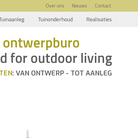
Over ons
Nieuws
Contact
Tuinaanleg
Tuinonderhoud
Realisaties
 ontwerpburo
d for outdoor living
TEN
: VAN ONTWERP - TOT AANLEG