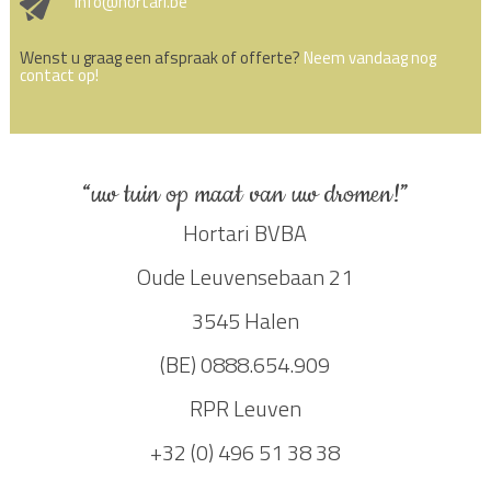
info@hortari.be
Wenst u graag een afspraak of offerte?
Neem vandaag nog
contact op!
“uw tuin op maat van uw dromen!”
Hortari BVBA
Oude Leuvensebaan 21
3545 Halen
(BE) 0888.654.909
RPR Leuven
+32 (0) 496 51 38 38