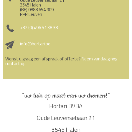
Oude Leuvensebaan 21
3545 Halen
(BE) 0888.654.909
RPR Leuven
+32 (0) 496 51 38 38
info@hortari.be
Wenst u graag een afspraak of offerte?
Neem vandaag nog
contact op!
“uw tuin op maat van uw dromen!”
Hortari BVBA
Oude Leuvensebaan 21
3545 Halen