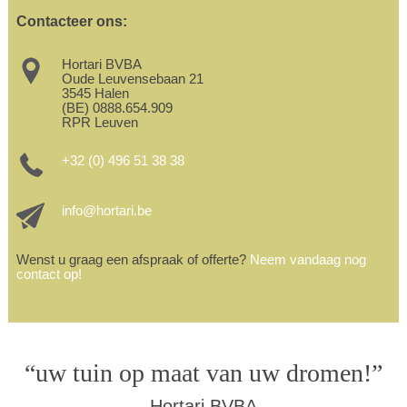
Contacteer ons:
Hortari BVBA
Oude Leuvensebaan 21
3545 Halen
(BE) 0888.654.909
RPR Leuven
+32 (0) 496 51 38 38
info@hortari.be
Wenst u graag een afspraak of offerte?
Neem vandaag nog
contact op!
“uw tuin op maat van uw dromen!”
Hortari BVBA