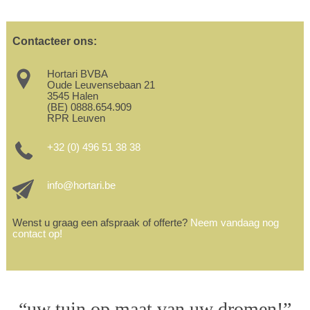
Contacteer ons:
Hortari BVBA
Oude Leuvensebaan 21
3545 Halen
(BE) 0888.654.909
RPR Leuven
+32 (0) 496 51 38 38
info@hortari.be
Wenst u graag een afspraak of offerte?
Neem vandaag nog
contact op!
“uw tuin op maat van uw dromen!”