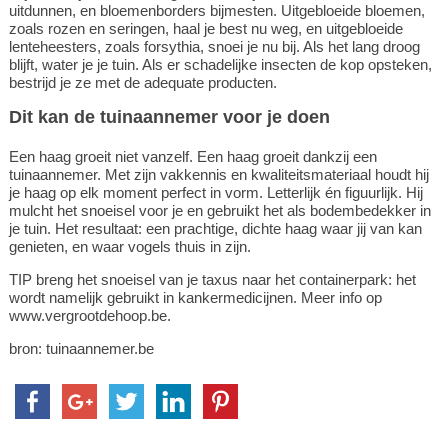
uitdunnen, en bloemenborders bijmesten. Uitgebloeide bloemen,
zoals rozen en seringen, haal je best nu weg, en uitgebloeide
lenteheesters, zoals forsythia, snoei je nu bij. Als het lang droog
blijft, water je je tuin. Als er schadelijke insecten de kop opsteken,
bestrijd je ze met de adequate producten.
Dit kan de tuinaannemer voor je doen
Een haag groeit niet vanzelf. Een haag groeit dankzij een
tuinaannemer. Met zijn vakkennis en kwaliteitsmateriaal houdt hij
je haag op elk moment perfect in vorm. Letterlijk én figuurlijk. Hij
mulcht het snoeisel voor je en gebruikt het als bodembedekker in
je tuin. Het resultaat: een prachtige, dichte haag waar jij van kan
genieten, en waar vogels thuis in zijn.
TIP breng het snoeisel van je taxus naar het containerpark: het
wordt namelijk gebruikt in kankermedicijnen. Meer info op
www.vergrootdehoop.be.
bron: tuinaannemer.be