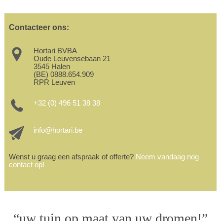
Contacteer ons:
Hortari BVBA
Oude Leuvensebaan 21
3545 Halen
(BE) 0888.654.909
RPR Leuven
+32 (0) 496 51 38 38
info@hortari.be
Wenst u graag een afspraak of offerte?
Neem vandaag nog
contact op!
“uw tuin op maat van uw dromen!”