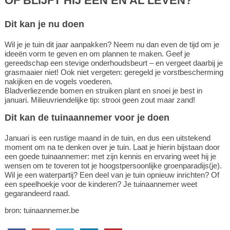
OF BLIJFT HIJ ÉÉN EN AL LEVEN?
Dit kan je nu doen
Wil je je tuin dit jaar aanpakken? Neem nu dan even de tijd om je
ideeën vorm te geven en om plannen te maken. Geef je
gereedschap een stevige onderhoudsbeurt – en vergeet daarbij je
grasmaaier niet! Ook niet vergeten: geregeld je vorstbescherming
nakijken en de vogels voederen.
Bladverliezende bomen en struiken plant en snoei je best in
januari. Milieuvriendelijke tip: strooi geen zout maar zand!
Dit kan de tuinaannemer voor je doen
Januari is een rustige maand in de tuin, en dus een uitstekend
moment om na te denken over je tuin. Laat je hierin bijstaan door
een goede tuinaannemer: met zijn kennis en ervaring weet hij je
wensen om te toveren tot je hoogstpersoonlijke groenparadijs(je).
Wil je een waterpartij? Een deel van je tuin opnieuw inrichten? Of
een speelhoekje voor de kinderen? Je tuinaannemer weet
gegarandeerd raad.
bron: tuinaannemer.be