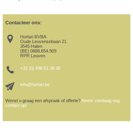
Contacteer ons:
Hortari BVBA
Oude Leuvensebaan 21
3545 Halen
(BE) 0888.654.909
RPR Leuven
+32 (0) 496 51 38 38
info@hortari.be
Wenst u graag een afspraak of offerte?
Neem vandaag nog
contact op!