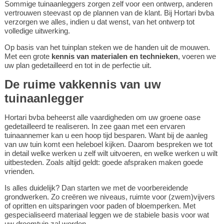
Sommige tuinaanleggers zorgen zelf voor een ontwerp, anderen
vertrouwen steevast op de plannen van de klant. Bij Hortari bvba
verzorgen we alles, indien u dat wenst, van het ontwerp tot
volledige uitwerking.
Op basis van het tuinplan steken we de handen uit de mouwen.
Met een grote
kennis van materialen en technieken
, voeren we
uw plan gedetailleerd en tot in de perfectie uit.
De ruime vakkennis van uw
tuinaanlegger
Hortari bvba beheerst alle vaardigheden om uw groene oase
gedetailleerd te realiseren. In zee gaan met een ervaren
tuinaannemer kan u een hoop tijd besparen. Want bij de aanleg
van uw tuin komt een heleboel kijken. Daarom bespreken we tot
in detail welke werken u zelf wilt uitvoeren, en welke werken u wilt
uitbesteden. Zoals altijd geldt: goede afspraken maken goede
vrienden.
Is alles duidelijk? Dan starten we met de voorbereidende
grondwerken. Zo creëren we niveaus, ruimte voor (zwem)vijvers
of opritten en uitsparingen voor paden of bloemperken. Met
gespecialiseerd materiaal leggen we de stabiele basis voor wat
uw droomtuin zal worden.