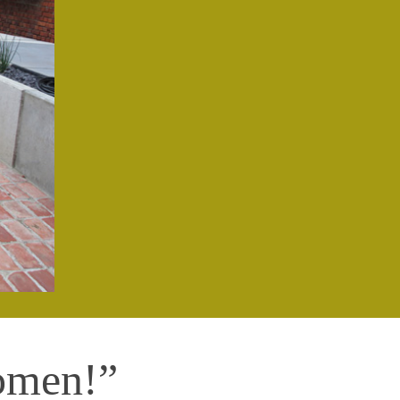
omen!”