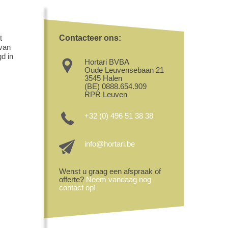
t
Contacteer ons:
 van
d in
Hortari BVBA
Oude Leuvensebaan 21
3545 Halen
(BE) 0888.654.909
RPR Leuven
+32 (0) 496 51 38 38
info@hortari.be
Wenst u graag een afspraak of
offerte?
Neem vandaag nog
contact op!