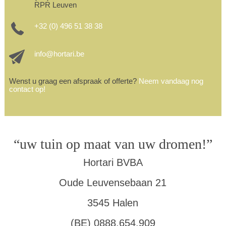
RPR Leuven
+32 (0) 496 51 38 38
info@hortari.be
Wenst u graag een afspraak of offerte?
Neem vandaag nog
contact op!
“uw tuin op maat van uw dromen!”
Hortari BVBA
Oude Leuvensebaan 21
3545 Halen
(BE) 0888.654.909